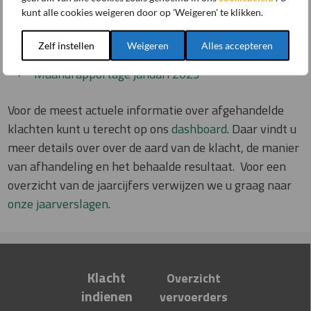
kunt alle cookies weigeren door op 'Weigeren' te klikken.
Kwartaalrapportage Q1 2023
Maandrapportage februari 2023
Zelf instellen
Weigeren
Alles accepteren
Maandrapportage januari 2023
Voor de meest actuele informatie over afgehandelde
klachten kunt u terecht op ons
dashboard
. Daar vindt u
meer details over over de aard van de klacht, de manier
van afhandeling en het behaalde resultaat. Voor een
overzicht van de jaarcijfers verwijzen we u graag naar
onze jaarverslagen
.
Klacht
Overzicht
i
n
dien
en
ve
rvoerders