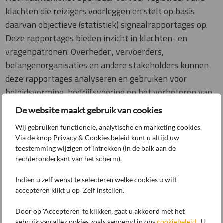
klachten die reizigers voorleggen en stelt op basis
daarvan objectieve (statistiek) signaalrapportages op.
Deze rapportages bieden inzicht in klachten- en
vragenpatronen. Overheden, vervoerders,
belangenorganisaties en andere stakeholders kunnen
deze rapportages analyseren en gebruiken voor
beleidsvorming, bedrijfsvoering en het verbeteren van
het openbaar vervoer.
De website maakt gebruik van cookies
Wij gebruiken functionele, analytische en marketing cookies.
Halfjaarrapportage Q1&2 2025
Via de knop Privacy & Cookies beleid kunt u altijd uw
toestemming wijzigen of intrekken (in de balk aan de
Halfjaarrapportage Q1&2 2024
rechteronderkant van het scherm).
Kwartaalrapportage Q2 2023
Indien u zelf wenst te selecteren welke cookies u wilt
accepteren klikt u op 'Zelf instellen'.
Maandrapportage mei 2023
Door op 'Accepteren' te klikken, gaat u akkoord met het
Maandrapportage april 2023
gebruik van alle cookies zoals genoemd in ons
cookiebeleid
. U