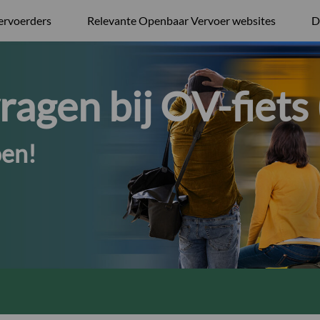
ervoerders
Relevante Openbaar Vervoer websites
D
ragen bij OV-fiets
oen!