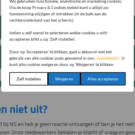
Wij gebruiken functionele, analytische en marketing cookies.
Via de knop Privacy & Cookies beleid kunt u altijd uw
toestemming wijzigen of intrekken (in de balk aan de
rechteronderkant van het scherm).
Contactgegevens NS Klantenservice
Ga direct naar alle contactinformatie
Indien u zelf wenst te selecteren welke cookies u wilt
accepteren klikt u op 'Zelf instellen'.
Door op 'Accepteren' te klikken, gaat u akkoord met het
Algemene informatie over geld terug bij NS
gebruik van alle cookies zoals genoemd in ons
cookiebeleid
. U
Ga direct naar de website van NS Klantenservice
kunt alle cookies weigeren door op 'Weigeren' te klikken.
Zelf instellen
Weigeren
Alles accepteren
n niet uit?
d bij NS en heb je geen reactie ontvangen of ben je het nie
voer. Onze medewerkers bekijken je klacht of vraag en gev