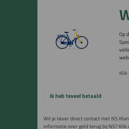
W
Op d
Spoo
voll
web
Klik
Ik heb teveel betaald
Wil je liever direct contact met NS Kla
informatie over geld terug bij NS? Kli