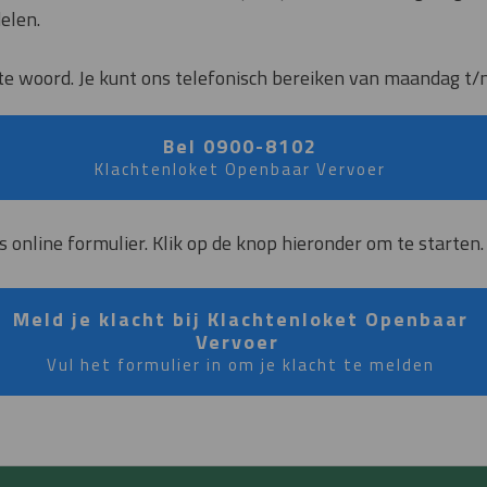
elen.
te woord. Je kunt ons telefonisch bereiken van maandag t/m
Bel 0900-8102
Klachtenloket Openbaar Vervoer
s online formulier. Klik op de knop hieronder om te starten.
Meld je klacht bij Klachtenloket Openbaar
Vervoer
Vul het formulier in om je klacht te melden