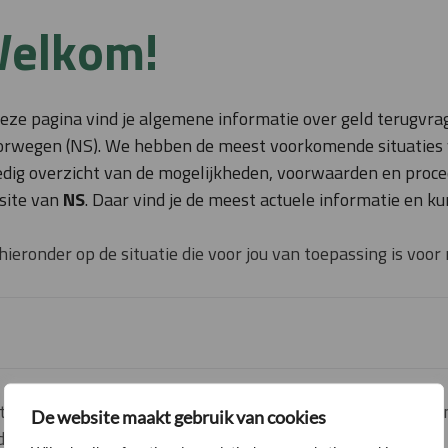
elkom!
eze pagina vind je algemene informatie over geld terugvra
rwegen (NS). We hebben de meest voorkomende situaties voo
edig overzicht van de mogelijkheden, voorwaarden en proce
site van
NS
. Daar vind je de meest actuele informatie en k
 hieronder op de situatie die voor jou van toepassing is voor
ntenservice over de OV-fiets? Klik dan op de knop voor de c
De website maakt gebruik van cookies
k dan op de knop voor meer algemene informatie.