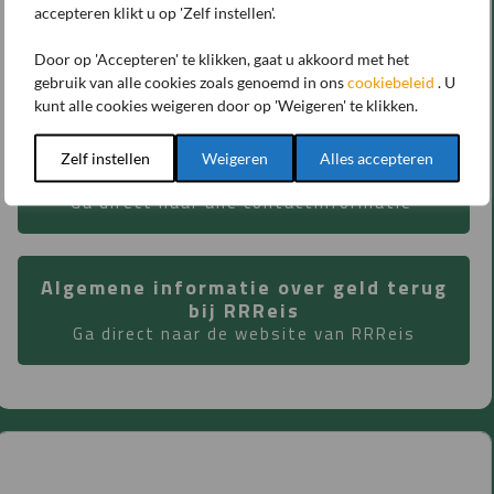
accepteren klikt u op 'Zelf instellen'.
informatie over geld terug bij RRReis? Klik dan op de
knop voor meer algemene informatie.
Door op 'Accepteren' te klikken, gaat u akkoord met het
gebruik van alle cookies zoals genoemd in ons
cookiebeleid
. U
kunt alle cookies weigeren door op 'Weigeren' te klikken.
Contactgegevens klantenservice
Zelf instellen
Weigeren
Alles accepteren
RRReis
Ga direct naar alle contactinformatie
Algemene informatie over geld terug
bij RRReis
Ga direct naar de website van RRReis