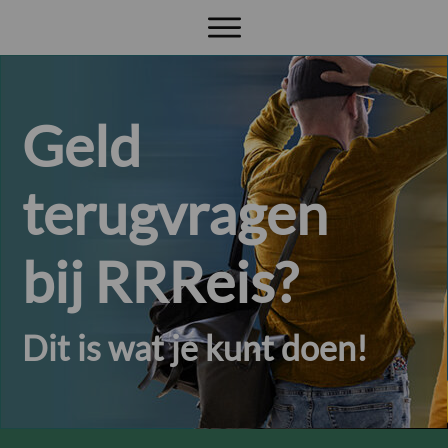
Geld
terugvragen
bij RRReis?
Dit is wat je kunt doen!